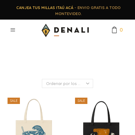
CANJEA TUS MILLAS ITAÚ ACÁ
- ENVIO GRATIS A TODO
MONTEVIDEO.
0
SALE
SALE