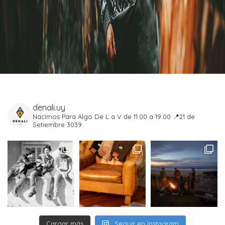
denali.uy
Nacimos Para Algo
De L a V de 11:00 a 19:00
📍21 de
Setiembre 3039
Cargar más
Seguir en Instagram