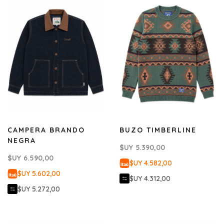
CAMPERA BRANDO
BUZO TIMBERLINE
NEGRA
$UY
5.390,00
$UY
6.590,00
$UY 4.582,00
$UY 5.602,00
$UY 4.312,00
$UY 5.272,00