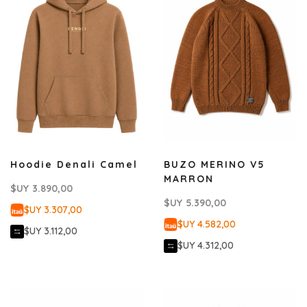
Hoodie Denali Camel
BUZO MERINO V5
MARRON
$UY
3.890,00
$UY
5.390,00
$UY 3.307,00
$UY 4.582,00
$UY 3.112,00
$UY 4.312,00