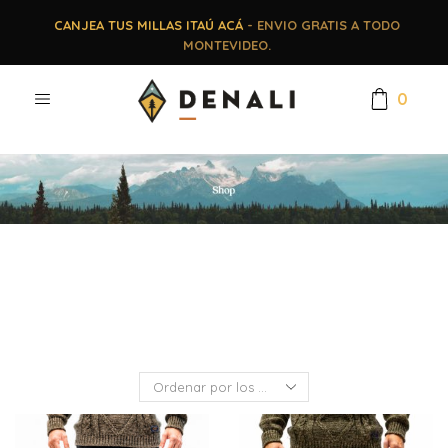
CANJEA TUS MILLAS ITAÚ ACÁ
- ENVIO GRATIS A TODO
MONTEVIDEO.
0