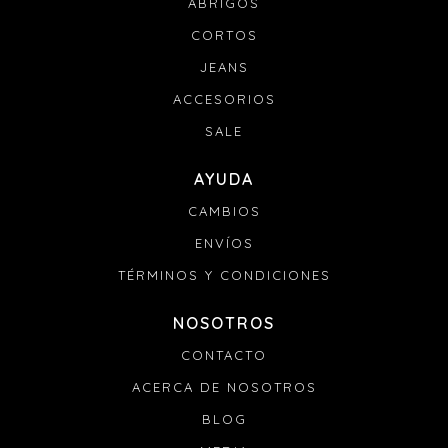
ABRIGOS
Si tu pedido se retrasa:
CORTOS
Envianos un mail a info@denali.com.uy con el numero
de pedido y el numero de guía para que podamos
JEANS
solucionarlo.
ACCESORIOS
SALE
AYUDA
CAMBIOS
ENVÍOS
TÉRMINOS Y CONDICIONES
NOSOTROS
CONTACTO
ACERCA DE NOSOTROS
BLOG