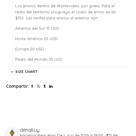
Los envíos dentro de Montevideo son gratis. Para el
resto del territorio uruguayo el costo de envío es de
$150. Las tarifas para envíos al exterior son:
América del Sur 15 USD
Norte América 20 USD
Europa 20 USD
Resto del Mundo 35 USD
Denali no se hace responsable por las regulaciones
SIZE CHART
legales, los costos de aduana y tarifas de importación de
cada país, nuestros clientes internacionales son
Compartir:
responsables por los costos y atrasos que estos puedan
generar.
El tiempo de envío comenzará a partir de la acreditación
del pago.
Si confirmaste tu pedido fuera de este horario será
procesado al siguiente día hábil. Lo mismo para aquellos
que se realicen los sábados, domingos y feriados.
denali.uy
Tené en cuenta que cada pedido solo puede ser
Nacimos Para Algo
De L a V de 11:00 a 19:00
📍21 de