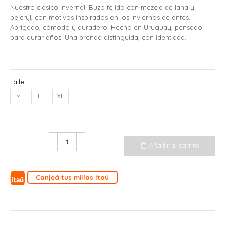
Nuestro clásico invernal. Buzo tejido con mezcla de lana y
belcryl, con motivos inspirados en los inviernos de antes.
Abrigado, cómodo y duradero. Hecho en Uruguay, pensado
para durar años. Una prenda distinguida, con identidad.
Talle:
M
L
XL
Añadir al carrito
Canjeá tus millas Itaú