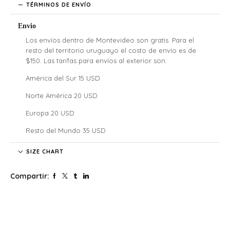
TÉRMINOS DE ENVÍO
Envio
Los envíos dentro de Montevideo son gratis. Para el
resto del territorio uruguayo el costo de envío es de
$150. Las tarifas para envíos al exterior son:
América del Sur 15 USD
Norte América 20 USD
Europa 20 USD
Resto del Mundo 35 USD
Denali no se hace responsable por las regulaciones
SIZE CHART
legales, los costos de aduana y tarifas de importación de
cada país, nuestros clientes internacionales son
Compartir:
responsables por los costos y atrasos que estos puedan
generar.
El tiempo de envío comenzará a partir de la acreditación
del pago.
Si confirmaste tu pedido fuera de este horario será
procesado al siguiente día hábil. Lo mismo para aquellos