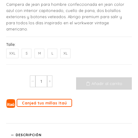
Campera de jean para hombre confeccionada en jean color
azul con interior capitoneado, cuello de pana, dos bolsillos
exteriores y botones veteados. Abrigo premium para salir y
para todos los días inspirado en el workwear vintage
americano.
Talle:
XXL
S
M
L
XL
Añadir al carrito
Canjeá tus millas Itaú
DESCRIPCIÓN