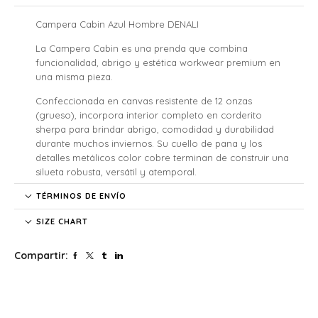
Campera Cabin Azul Hombre DENALI
La Campera Cabin es una prenda que combina
funcionalidad, abrigo y estética workwear premium en
una misma pieza.
Confeccionada en canvas resistente de 12 onzas
(grueso), incorpora interior completo en corderito
sherpa para brindar abrigo, comodidad y durabilidad
durante muchos inviernos. Su cuello de pana y los
detalles metálicos color cobre terminan de construir una
silueta robusta, versátil y atemporal.
Diseñada para acompañarte tanto en el día a día como
TÉRMINOS DE ENVÍO
en ocasiones especiales, esta campera workwear
SIZE CHART
funciona perfecto para salir, viajar, usar diariamente o
enfrentar bajas temperaturas con estilo.
Compartir:
Características
• Exterior en canvas resistente
• Interior completo en corderito sherpa
• Color Royal Blue