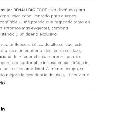
 mujer DENALI BIG FOOT
está diseñado para
o como única capa. Pensado para quienes
 confiable y una prenda que responda tanto en
n entornos más exigentes, combina
istencia y un diseño exclusivo.
polar fleece sintético de alta calidad, este
 ofrece un equilibrio ideal entre calidez y
acidad de retener el calor corporal permite
eratura confortable incluso en días fríos, sin
e peso ni incomodidad. Al mismo tiempo, su
acto mejora la experiencia de uso y lo convierte
 vas a querer usar todos los días.
VÍO
uso intensivo, el DENALI BIG FOOT se destaca
 y practicidad. Incorpora un bolsillo frontal
lsillos laterales ocultos, que permiten llevar lo
 segura y discreta, sin comprometer la
talles lo convierten en una opción versátil tanto
 outdoor como para el uso urbano diario.
al es liviano, ocupa poco espacio y no