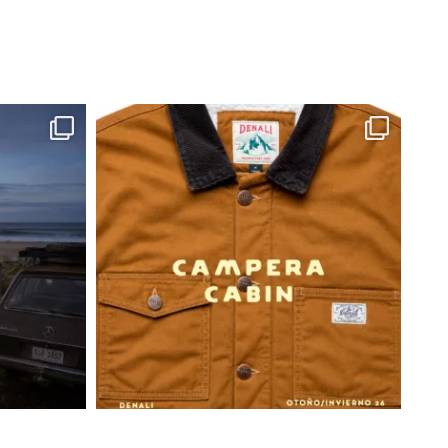
idado, lo que lo hace ideal para viajes,
as dinámicas donde la practicidad es clave. Es
ombre que se adapta, responde y acompaña.
ensado para moverse con naturalidad entre
ios: desde una jornada en la ciudad hasta una
o una escapada de fin de semana. No es solo
una capa de abrigo confiable que cumple
emperatura.
T forma parte de una partida limitada, lo que
ter exclusivo dentro de la colección. Una
a durar, para usarse y para convertirse en un
rno.