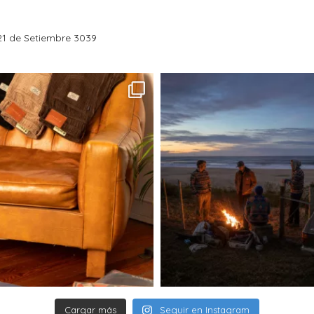
requiere mucho cu
escapadas o rutin
un buzo polar h
1 de Setiembre 3039
Su diseño está p
distintos escenar
salida al campo 
un buzo más, es 
cuando baja la t
El DENALI BIG FOO
refuerza su carác
prenda hecha par
esencial del invie
Cargar más
Seguir en Instagram