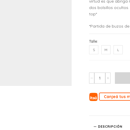
virtud es que abriga 
dos bolsillos ocultos
top*
*Partida de buzos de
Talle:
S
M
L
Canjeá tus m
DESCRIPCIÓN