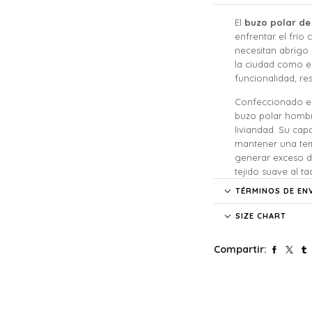
El
buzo polar de
enfrentar el frí
necesitan abrigo
la ciudad como e
funcionalidad, res
Confeccionado en 
buzo polar hombre
liviandad. Su cap
mantener una temp
generar exceso d
tejido suave al t
en una prenda que
TÉRMINOS DE EN
Pensado para el 
SIZE CHART
por su durabilidad
funcional y dos bo
Compartir:
esencial de forma
estética. Estos de
para actividades
Además, el materi