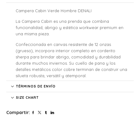
Campera Cabin Verde Hombre DENALI
La Campera Cabin es una prenda que combina
funcionalidad, abrigo y estética workwear premium en
una misma pieza.
Confeccionada en canvas resistente de 12 onzas
(grueso), incorpora interior completo en corderito
sherpa para brindar abrigo, comodidad y durabilidad
durante muchos inviernos. Su cuello de pana y los
detalles metálicos color cobre terminan de construir una
silueta robusta, versátil y atemporal.
Diseñada para acompañarte tanto en el día a día como
TÉRMINOS DE ENVÍO
en ocasiones especiales, esta campera workwear
SIZE CHART
funciona perfecto para salir, viajar, usar diariamente o
enfrentar bajas temperaturas con estilo.
Compartir:
Características
• Exterior en canvas resistente
• Interior completo en corderito sherpa
• Color Royal Blue