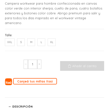
Campera workwear para hombre confeccionada en canvas
color verde con interior sherpa, cuello de pana, cuatro bolsillos
exteriores y botones color cobre. Abrigo premium para salir y
para todos los días inspirado en el workwear vintage
americano.
Talle:
XXL
S
M
L
XL
Añadir al carrito
Canjeá tus millas Itaú
DESCRIPCIÓN