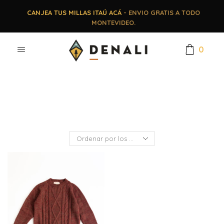
CANJEA TUS MILLAS ITAÚ ACÁ
- ENVIO GRATIS A TODO
MONTEVIDEO.
0