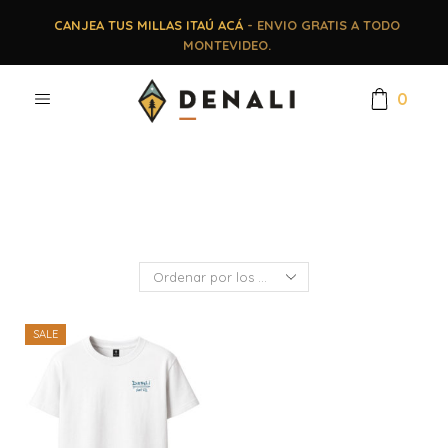
CANJEA TUS MILLAS ITAÚ ACÁ
- ENVIO GRATIS A TODO
MONTEVIDEO.
0
SALE