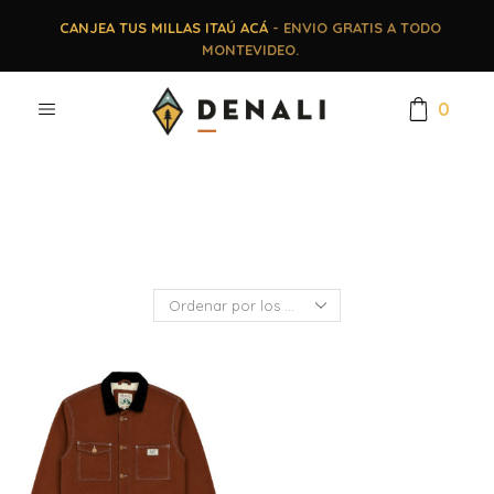
CANJEA TUS MILLAS ITAÚ ACÁ
- ENVIO GRATIS A TODO
MONTEVIDEO.
0