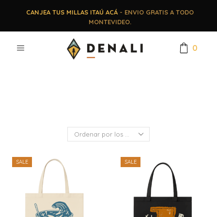
CANJEA TUS MILLAS ITAÚ ACÁ
- ENVIO GRATIS A TODO
MONTEVIDEO.
0
SALE
SALE