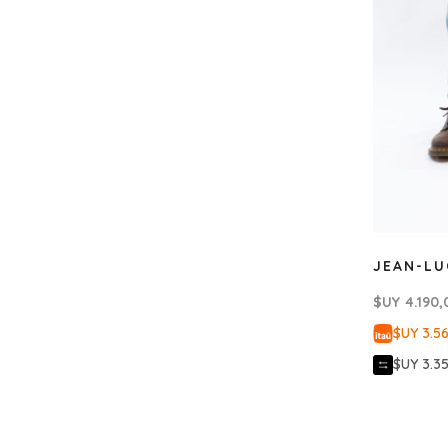
JEAN-LU
$UY
4.190,
$UY 3.5
$UY 3.3