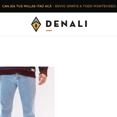
CANJEA TUS MILLAS ITAÚ ACÁ
- ENVIO GRATIS A TODO MONTEVIDEO.