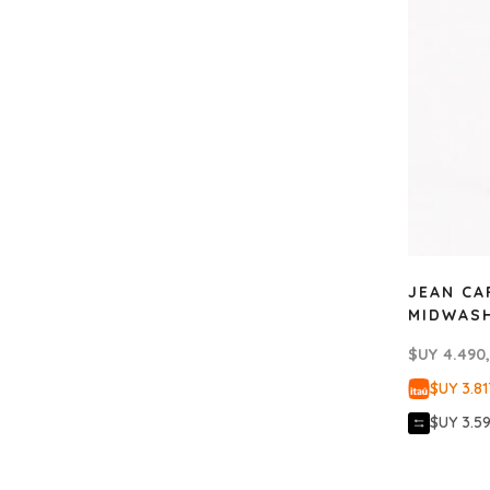
JEAN CA
MIDWAS
$UY
4.490
$UY 3.81
$UY 3.5