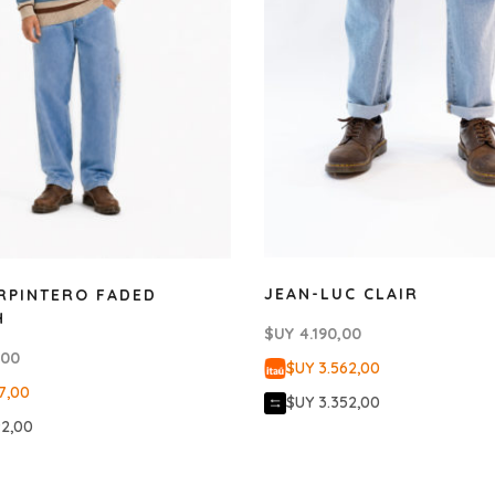
JEAN-LUC CLAIR
RPINTERO FADED
H
$UY
4.190,00
,00
$UY 3.562,00
7,00
$UY 3.352,00
92,00