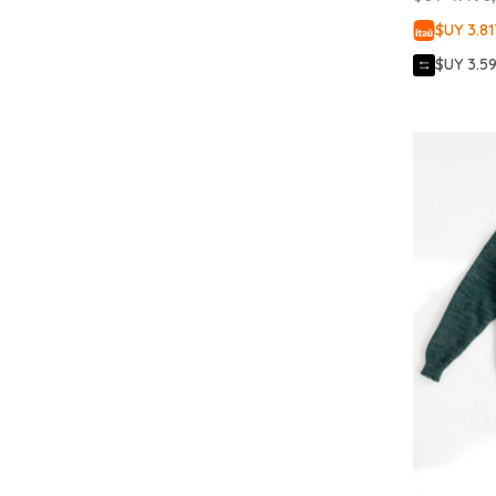
$UY 3.81
$UY 3.5