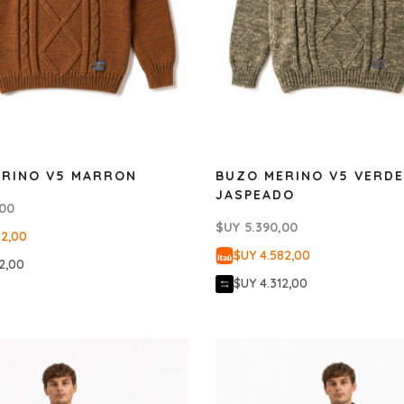
ERINO V5 MARRON
BUZO MERINO V5 VERDE
JASPEADO
,00
$UY
5.390,00
82,00
$UY 4.582,00
2,00
$UY 4.312,00