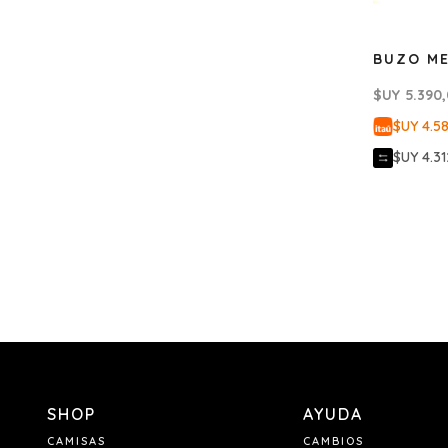
BUZO ME
$UY
5.390
$UY 4.5
$UY 4.31
SHOP
AYUDA
CAMISAS
CAMBIOS