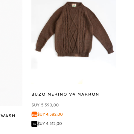
BUZO MERINO V4 MARRON
$UY
5.390,00
$UY 4.582,00
TWASH
$UY 4.312,00