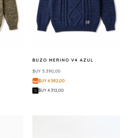
BUZO MERINO V4 AZUL
$UY
5.390,00
$UY 4.582,00
$UY 4.312,00