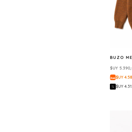
BUZO M
$UY
5.390
$UY 4.5
$UY 4.31