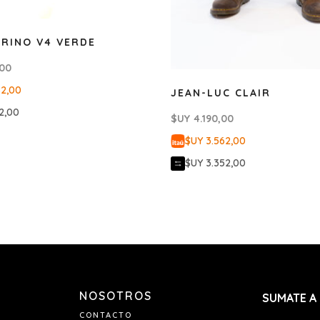
RINO V4 VERDE
,00
82,00
JEAN-LUC CLAIR
2,00
$UY
4.190,00
$UY 3.562,00
$UY 3.352,00
NOSOTROS
SUMATE A
CONTACTO