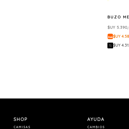
BUZO ME
$UY
5.390
$UY 4.5
$UY 4.31
SHOP
AYUDA
CAMISAS
CAMBIOS