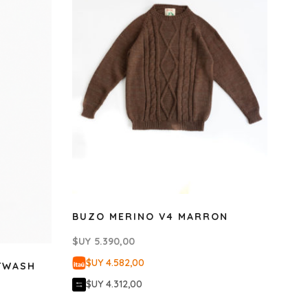
BUZO MERINO V4 MARRON
$UY
5.390,00
$UY 4.582,00
TWASH
$UY 4.312,00