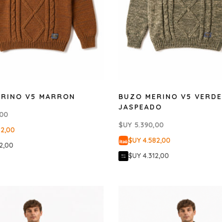
ERINO V5 MARRON
BUZO MERINO V5 VERDE
JASPEADO
,00
$UY
5.390,00
82,00
$UY 4.582,00
2,00
$UY 4.312,00