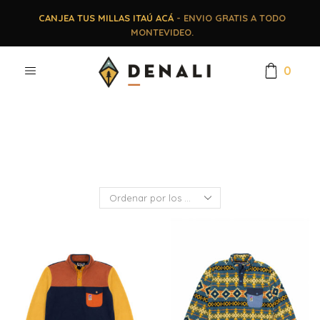
CANJEA TUS MILLAS ITAÚ ACÁ
- ENVIO GRATIS A TODO
MONTEVIDEO.
0