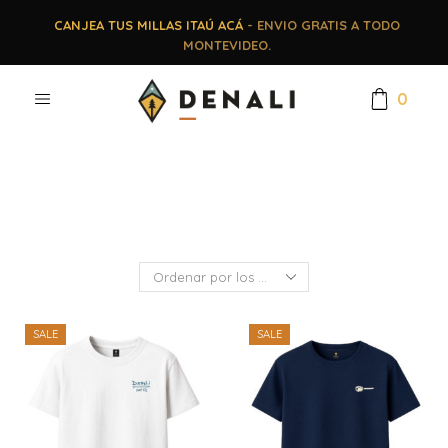
CANJEA TUS MILLAS ITAÚ ACÁ
- ENVIO GRATIS A TODO
MONTEVIDEO.
0
SALE
SALE