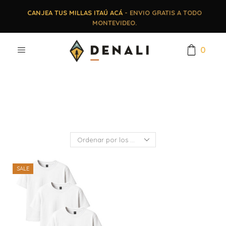
CANJEA TUS MILLAS ITAÚ ACÁ
- ENVIO GRATIS A TODO
MONTEVIDEO.
0
SALE