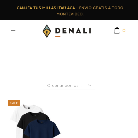
CANJEA TUS MILLAS ITAÚ ACÁ
- ENVIO GRATIS A TODO
MONTEVIDEO.
0
SALE