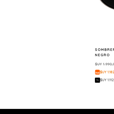
SOMBRE
NEGRO
$UY
1.990,
$UY 1.18
$UY 1.11