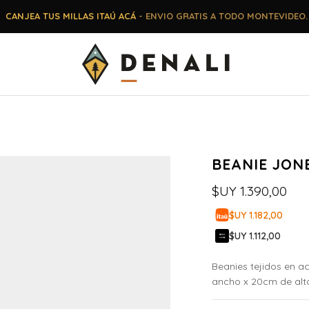
CANJEA TUS MILLAS ITAÚ ACÁ
- ENVIO GRATIS A TODO MONTEVIDEO.
BEANIE JON
$UY
1.390,00
$UY 1.182,00
$UY 1.112,00
Beanies tejidos en a
ancho x 20cm de alt