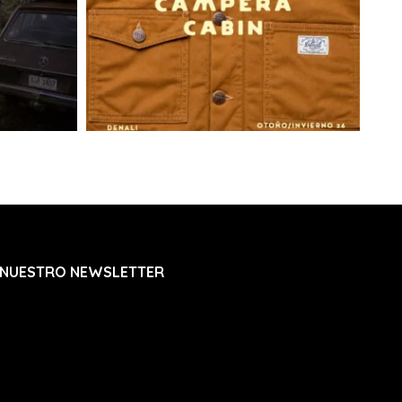
ortista dejará una tarjeta de aviso y se
do intento de visita el siguiente día hábil.
r como en el 2do intento no se completa la
te volverá a Joaquín Nuñez 2705 Ap. 601 y se
rante 20 días para que puedas retirarlo. Si no
dido será devuelto a nuestras oficinas y te
ara coordinar una nueva entrega abonando un
nvío. De no realizarse el pago para el nuevo
os 30 días siguientes, la marca se reserva el
r el pedido.
trasa:
 a info@denali.com.uy con el numero de
ro de guía para que podamos solucionarlo.
 NUESTRO NEWSLETTER