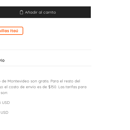
Añadir al carrito
illas Itaú
VÍO
 de Montevideo son gratis. Para el resto del
yo el costo de envío es de $150. Las tarifas para
 son:
15 USD
0 USD