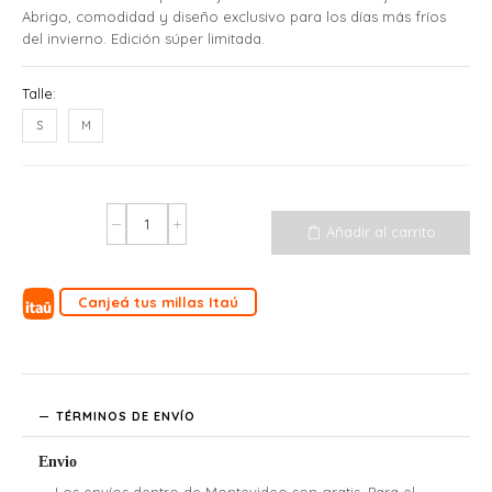
Abrigo, comodidad y diseño exclusivo para los días más fríos
del invierno. Edición súper limitada.
Talle:
S
M
Añadir al carrito
Canjeá tus millas Itaú
TÉRMINOS DE ENVÍO
Envio
Los envíos dentro de Montevideo son gratis. Para el