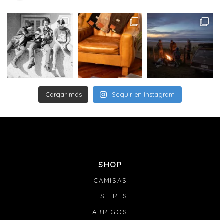
pedido no podrá ser redireccionado.
Entregas (información a definir con el courier):
Las entregas de pedidos serán realizados por la empresa
DAC de lunes a viernes de 08 a 18 hs. No se entregan
pedidos los sábados, domingos ni feriados.
La entrega puede ser recibida por cualquier persona
mayor de 18 años que se encuentre en tu domicilio,
presentando su documento.
Si no te encuentras en tu domicilio para recibir la
Cargar más
Seguir en Instagram
entrega de tu paquete, el transportista dejará una tarjeta
de aviso y se realizará un segundo intento de visita el
siguiente día hábil.
Si tanto en el 1er como en el 2do intento no se completa
la entrega, el paquete volverá a Joaquín Nuñez 2705 Ap.
601 y se mantendrá allí durante 20 días para que puedas
retirarlo. Si no es retirado, el pedido será devuelto a
SHOP
nuestras oficinas y te contactaremos para coordinar una
nueva entrega abonando un nuevo costo de envío. De
CAMISAS
no realizarse el pago para el nuevo envío dentro de los
30 días siguientes, la marca se reserva el derecho de
T-SHIRTS
anular el pedido.
ABRIGOS