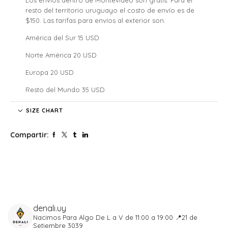
resto del territorio uruguayo el costo de envío es de
$150. Las tarifas para envíos al exterior son:
América del Sur 15 USD
Norte América 20 USD
Europa 20 USD
Resto del Mundo 35 USD
Denali no se hace responsable por las regulaciones
SIZE CHART
legales, los costos de aduana y tarifas de importación de
cada país, nuestros clientes internacionales son
Compartir:
responsables por los costos y atrasos que estos puedan
generar.
El tiempo de envío comenzará a partir de la acreditación
del pago.
Si confirmaste tu pedido fuera de este horario será
procesado al siguiente día hábil. Lo mismo para aquellos
que se realicen los sábados, domingos y feriados.
denali.uy
Tené en cuenta que cada pedido solo puede ser
Nacimos Para Algo
De L a V de 11:00 a 19:00
📍21 de
entregado en un solo lugar y, una vez despachado, el
Setiembre 3039