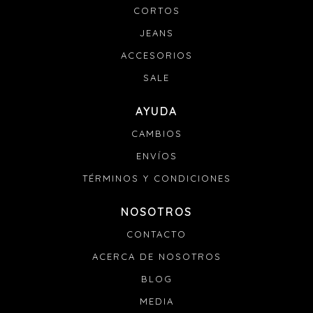
Si tu pedido se retrasa:
CORTOS
Envianos un mail a info@denali.com.uy con el numero
de pedido y el numero de guía para que podamos
JEANS
solucionarlo.
ACCESORIOS
SALE
AYUDA
CAMBIOS
ENVÍOS
TÉRMINOS Y CONDICIONES
NOSOTROS
CONTACTO
ACERCA DE NOSOTROS
BLOG
MEDIA