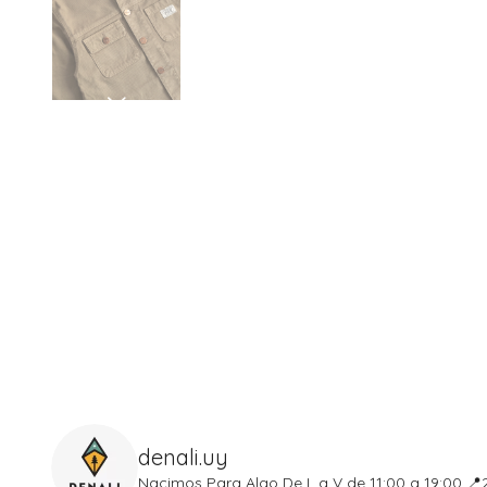
denali.uy
Nacimos Para Algo
De L a V de 11:00 a 19:00
📍2