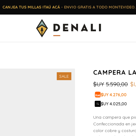
CANJEA TUS MILLAS ITAÚ ACÁ
- ENVIO GRATIS A TODO MONTEVIDEO.
CAMPERA LA
SALE
$UY
5.590,00
$
$UY 4.276,00
$UY 4.025,00
Una campera que pide 
Confeccionada en je
color cobre y costura