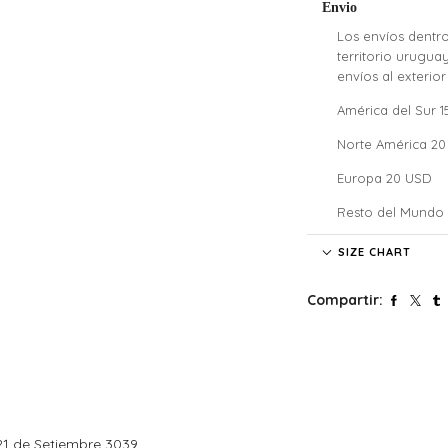
Envio
Los envíos dentro
territorio urugua
envíos al exterior
América del Sur 
Norte América 2
Europa 20 USD
Resto del Mundo
Denali no se hace
SIZE CHART
costos de aduana 
nuestros clientes
Compartir:
costos y atrasos
El tiempo de enví
pago.
Si confirmaste tu
siguiente día háb
sábados, domingo
Tené en cuenta q
1 de Setiembre 3039
un solo lugar y,