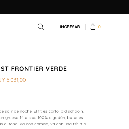
0
INGRESAR
ST FRONTIER VERDE
UY
5.031,00
salir de noche. El fit es corto, old schoolñ.
an grueso 14 onzas 100% algodón, botones
s al tono. Va con camisa, va con una tshirt o