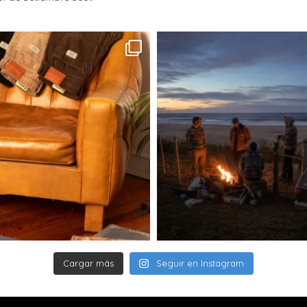
redireccionado.
Entregas (informa
Las entregas de 
de lunes a vierne
sábados, domingo
La entrega puede
18 años que se en
documento.
Si no te encuentr
paquete, el transp
realizará un segun
Si tanto en el 1e
entrega, el paque
mantendrá allí du
es retirado, el pe
contactaremos p
nuevo costo de e
envío dentro de l
Cargar más
Seguir en Instagram
derecho de anula
Si tu pedido se re
Envianos un mail