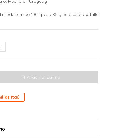
ajo. Hecha en Uruguay.
El modelo mide 1,85, pesa 85 y está usando talle
XL
Añadir al carrito
illas Itaú
VÍO