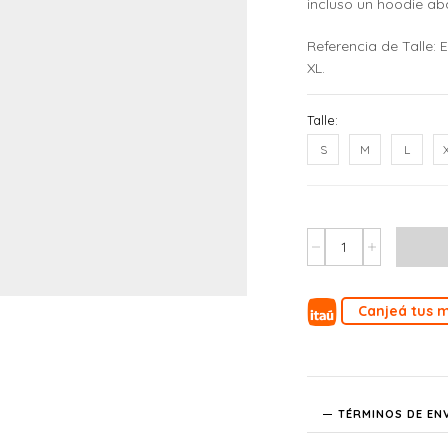
incluso un hoodie ab
Referencia de Talle: 
XL.
Talle:
S
M
L
Canjeá tus m
TÉRMINOS DE EN