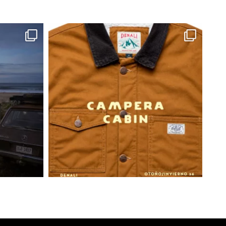
ción a definir con el courier):
pedidos serán realizados por la empresa DAC
s de 08 a 18 hs. No se entregan pedidos los
s ni feriados.
 ser recibida por cualquier persona mayor de
cuentre en tu domicilio, presentando su
as en tu domicilio para recibir la entrega de tu
ortista dejará una tarjeta de aviso y se
do intento de visita el siguiente día hábil.
r como en el 2do intento no se completa la
te volverá a Joaquín Nuñez 2705 Ap. 601 y se
rante 20 días para que puedas retirarlo. Si no
dido será devuelto a nuestras oficinas y te
ara coordinar una nueva entrega abonando un
nvío. De no realizarse el pago para el nuevo
os 30 días siguientes, la marca se reserva el
r el pedido.
trasa:
 a info@denali.com.uy con el numero de