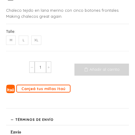
Chaleco tejido en lana merino con cinco botones frontales.
Making chalecos great again.
Talle:
M
L
XL
Añadir al carrito
Canjeá tus millas Itaú
TÉRMINOS DE ENVÍO
Envio