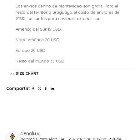
Los envíos dentro de Montevideo son gratis. Para el
resto del territorio uruguayo el costo de envío es de
$150. Las tarifas para envíos al exterior son:
América del Sur 15 USD
Norte América 20 USD
Europa 20 USD
Resto del Mundo 35 USD
Denali no se hace responsable por las regulaciones
SIZE CHART
legales, los costos de aduana y tarifas de importación de
cada país, nuestros clientes internacionales son
Compartir:
responsables por los costos y atrasos que estos puedan
generar.
El tiempo de envío comenzará a partir de la acreditación
del pago.
Si confirmaste tu pedido fuera de este horario será
procesado al siguiente día hábil. Lo mismo para aquellos
que se realicen los sábados, domingos y feriados.
denali.uy
Tené en cuenta que cada pedido solo puede ser
Nacimos Para Algo
De L a V de 11:00 a 19:00
📍21 de