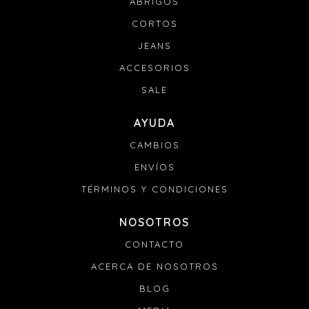
ABRIGOS
Si tu pedido se retrasa:
CORTOS
Envianos un mail a info@denali.com.uy con el numero
de pedido y el numero de guía para que podamos
JEANS
solucionarlo.
ACCESORIOS
SALE
AYUDA
CAMBIOS
ENVÍOS
TÉRMINOS Y CONDICIONES
NOSOTROS
CONTACTO
ACERCA DE NOSOTROS
BLOG