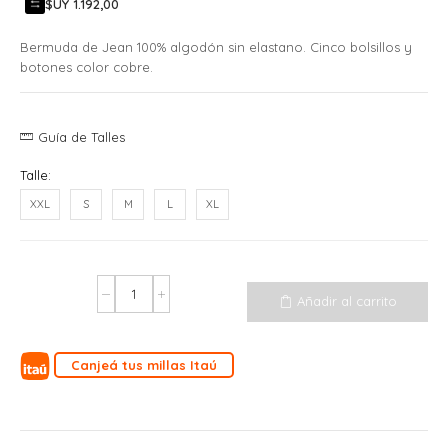
$UY 1.192,00
Bermuda de Jean 100% algodón sin elastano. Cinco bolsillos y
botones color cobre.
Guía de Talles
Talle:
XXL
S
M
L
XL
Añadir al carrito
Canjeá tus millas Itaú