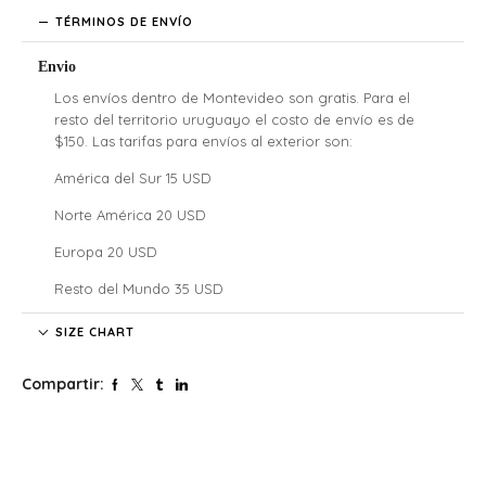
TÉRMINOS DE ENVÍO
Envio
Los envíos dentro de Montevideo son gratis. Para el
resto del territorio uruguayo el costo de envío es de
$150. Las tarifas para envíos al exterior son:
América del Sur 15 USD
Norte América 20 USD
Europa 20 USD
Resto del Mundo 35 USD
Denali no se hace responsable por las regulaciones
SIZE CHART
legales, los costos de aduana y tarifas de importación de
cada país, nuestros clientes internacionales son
Compartir:
responsables por los costos y atrasos que estos puedan
generar.
El tiempo de envío comenzará a partir de la acreditación
del pago.
Si confirmaste tu pedido fuera de este horario será