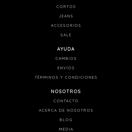
Si tu pedido se retrasa:
CORTOS
Envianos un mail a info@denali.com.uy con el numero
de pedido y el numero de guía para que podamos
JEANS
solucionarlo.
ACCESORIOS
SALE
AYUDA
CAMBIOS
ENVÍOS
TÉRMINOS Y CONDICIONES
NOSOTROS
CONTACTO
ACERCA DE NOSOTROS
BLOG
MEDIA