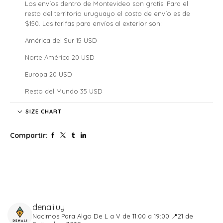
Los envíos dentro de Montevideo son gratis. Para el
resto del territorio uruguayo el costo de envío es de
$150. Las tarifas para envíos al exterior son:
América del Sur 15 USD
Norte América 20 USD
Europa 20 USD
Resto del Mundo 35 USD
Denali no se hace responsable por las regulaciones
SIZE CHART
legales, los costos de aduana y tarifas de importación de
cada país, nuestros clientes internacionales son
Compartir:
responsables por los costos y atrasos que estos puedan
generar.
El tiempo de envío comenzará a partir de la acreditación
del pago.
Si confirmaste tu pedido fuera de este horario será
procesado al siguiente día hábil. Lo mismo para aquellos
que se realicen los sábados, domingos y feriados.
denali.uy
Tené en cuenta que cada pedido solo puede ser
Nacimos Para Algo
De L a V de 11:00 a 19:00
📍21 de
entregado en un solo lugar y, una vez despachado, el