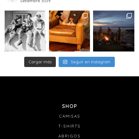
Setiembre 3039
pedido no podrá ser redireccionado.
Entregas (información a definir con el courier):
Las entregas de pedidos serán realizados por la empresa
DAC de lunes a viernes de 08 a 18 hs. No se entregan
pedidos los sábados, domingos ni feriados.
La entrega puede ser recibida por cualquier persona
mayor de 18 años que se encuentre en tu domicilio,
presentando su documento.
Si no te encuentras en tu domicilio para recibir la
Cargar más
Seguir en Instagram
entrega de tu paquete, el transportista dejará una tarjeta
de aviso y se realizará un segundo intento de visita el
siguiente día hábil.
Si tanto en el 1er como en el 2do intento no se completa
la entrega, el paquete volverá a Joaquín Nuñez 2705 Ap.
601 y se mantendrá allí durante 20 días para que puedas
retirarlo. Si no es retirado, el pedido será devuelto a
SHOP
nuestras oficinas y te contactaremos para coordinar una
nueva entrega abonando un nuevo costo de envío. De
CAMISAS
no realizarse el pago para el nuevo envío dentro de los
30 días siguientes, la marca se reserva el derecho de
T-SHIRTS
anular el pedido.
ABRIGOS