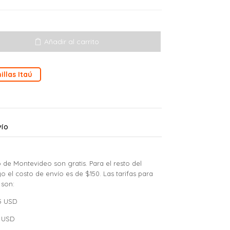
Añadir al carrito
illas Itaú
VÍO
 de Montevideo son gratis. Para el resto del
yo el costo de envío es de $150. Las tarifas para
 son:
15 USD
0 USD