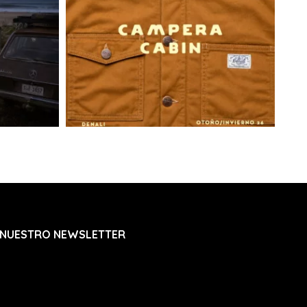
as en tu domicilio para recibir la entrega de tu
ortista dejará una tarjeta de aviso y se
do intento de visita el siguiente día hábil.
r como en el 2do intento no se completa la
te volverá a Joaquín Nuñez 2705 Ap. 601 y se
rante 20 días para que puedas retirarlo. Si no
dido será devuelto a nuestras oficinas y te
ara coordinar una nueva entrega abonando un
nvío. De no realizarse el pago para el nuevo
os 30 días siguientes, la marca se reserva el
r el pedido.
trasa:
 a info@denali.com.uy con el numero de
ro de guía para que podamos solucionarlo.
 NUESTRO NEWSLETTER