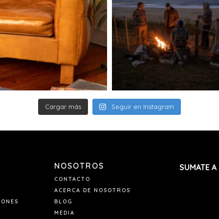
documento.
Si no te encuentr
paquete, el transp
realizará un segun
Si tanto en el 1e
entrega, el paque
mantendrá allí du
es retirado, el pe
contactaremos p
nuevo costo de e
envío dentro de l
Cargar más
Seguir en Instagram
derecho de anula
Si tu pedido se re
Envianos un mail
pedido y el nume
NOSOTROS
SUMATE A
CONTACTO
ACERCA DE NOSOTROS
IONES
BLOG
MEDIA