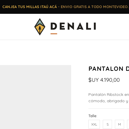
CANJEA TUS MILLAS ITAÚ ACÁ
- ENVIO GRATIS A TODO MONTEVIDEO.
PANTALON D
$UY
4.190,00
Pantalón Ribstock en 
cómodo, abrigado y e
Talle:
XXL
S
M