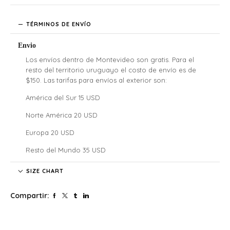
TÉRMINOS DE ENVÍO
Envio
Los envíos dentro de Montevideo son gratis. Para el
resto del territorio uruguayo el costo de envío es de
$150. Las tarifas para envíos al exterior son:
América del Sur 15 USD
Norte América 20 USD
Europa 20 USD
Resto del Mundo 35 USD
Denali no se hace responsable por las regulaciones
SIZE CHART
legales, los costos de aduana y tarifas de importación de
cada país, nuestros clientes internacionales son
Compartir:
responsables por los costos y atrasos que estos puedan
generar.
El tiempo de envío comenzará a partir de la acreditación
del pago.