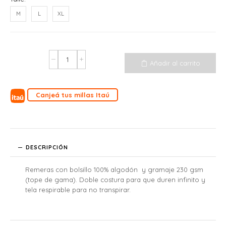
M
L
XL
Añadir al carrito
Canjeá tus millas Itaú
DESCRIPCIÓN
Remeras con bolsillo 100% algodón y gramaje 230 gsm
(tope de gama). Doble costura para que duren infinito y
tela respirable para no transpirar.