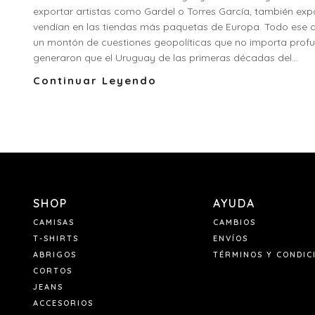
exportar artistas como Gardel o Torres García, también exp
vendían en las tiendas más paquetas de Europa. Todo ese des
un montón de cuestiones geopolíticas que no importa profu
generaron que el Uruguay de las primeras décadas del...
Continuar Leyendo
SHOP
AYUDA
CAMISAS
CAMBIOS
T-SHIRTS
ENVÍOS
ABRIGOS
TÉRMINOS Y CONDIC
CORTOS
JEANS
ACCESORIOS