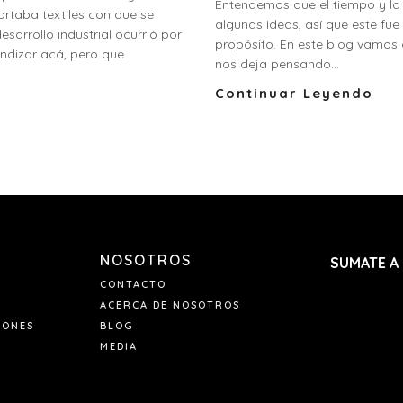
Entendemos que el tiempo y la a
ortaba textiles con que se
algunas ideas, así que este f
arrollo industrial ocurrió por
propósito. En este blog vamos a
ndizar acá, pero que
nos deja pensando...
Continuar Leyendo
NOSOTROS
SUMATE A
CONTACTO
ACERCA DE NOSOTROS
IONES
BLOG
MEDIA