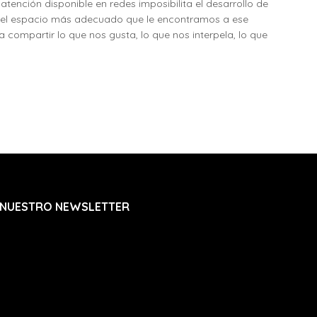
tención disponible en redes imposibilita el desarrollo de
ue el espacio más adecuado que le encontramos a ese
 compartir lo que nos gusta, lo que nos interpela, lo que
 NUESTRO NEWSLETTER