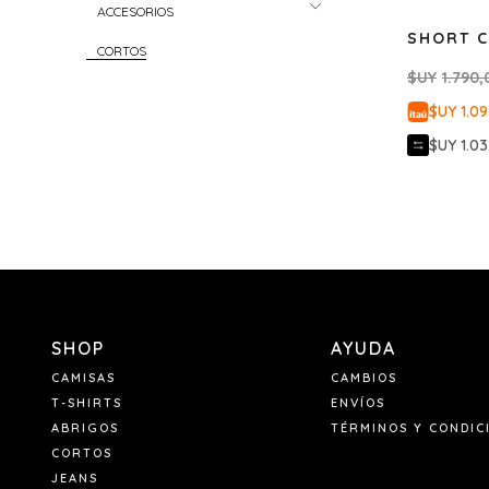
ACCESORIOS
SHORT 
CORTOS
$UY
1.790,
Shorts Pana
$UY 1.0
Shorts de Baño
$UY 1.0
ABRIGOS
T-SHIRTS
CAMISAS
SHOP
AYUDA
CAMISAS
CAMBIOS
T-SHIRTS
ENVÍOS
ABRIGOS
TÉRMINOS Y CONDIC
CORTOS
JEANS