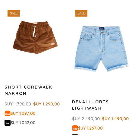
SALE
SALE
SHORT CORDWALK
MARRON
DENALI JORTS
$UY
1.790,00
$UY
1.290,00
LIGHTWASH
$UY 1.097,00
$UY
2.490,00
$UY
1.490,00
$UY 1.032,00
$UY 1.267,00