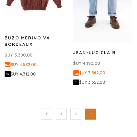
BUZO MERINO V4
BORDEAUX
JEAN-LUC CLAIR
$UY
5.390,00
$UY
4.190,00
$UY 4.582,00
$UY 3.562,00
$UY 4.312,00
$UY 3.352,00
1
2
3