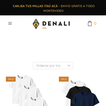
CANJEA TUS MILLAS ITAÚ ACÁ
- ENVIO GRATIS A TODO
MONTEVIDEO.
0
SALE
SALE