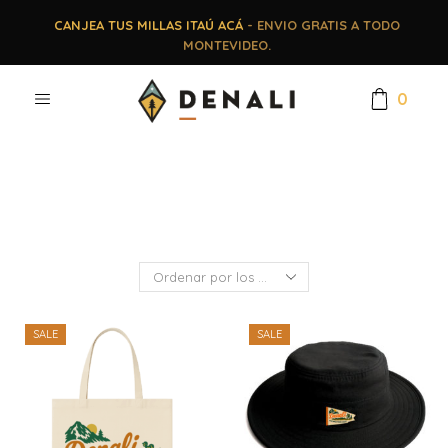
CANJEA TUS MILLAS ITAÚ ACÁ
- ENVIO GRATIS A TODO
MONTEVIDEO.
0
SALE
SALE