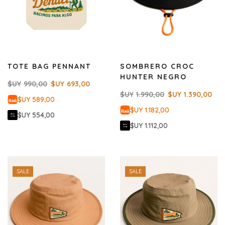
TOTE BAG PENNANT
SOMBRERO CROC
HUNTER NEGRO
$UY
990,00
$UY
693,00
$UY
1.990,00
$UY
1.390,00
$UY 589,00
$UY 1.182,00
$UY 554,00
$UY 1.112,00
SALE
SALE