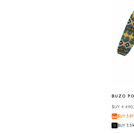
BUZO PO
$UY
4.490
$UY 3.81
$UY 3.5