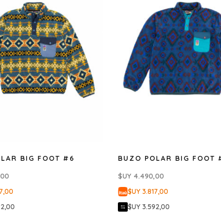
LAR BIG FOOT #6
BUZO POLAR BIG FOOT 
,00
$UY
4.490,00
7,00
$UY 3.817,00
92,00
$UY 3.592,00