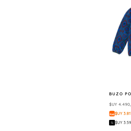
BUZO PO
$UY
4.490
$UY 3.81
$UY 3.5