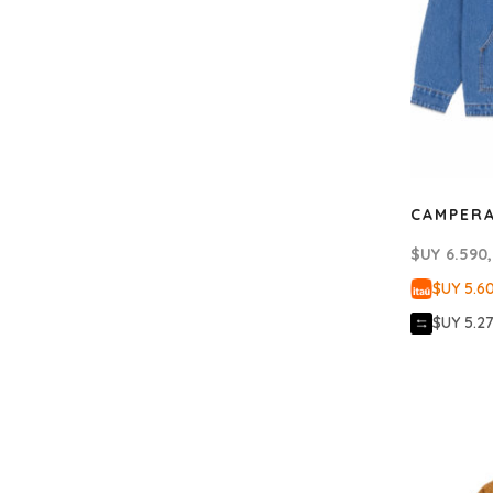
CAMPER
$UY
6.590
$UY 5.6
$UY 5.2