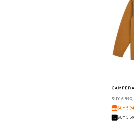
CAMPERA
$UY
6.990
$UY 5.9
$UY 5.5