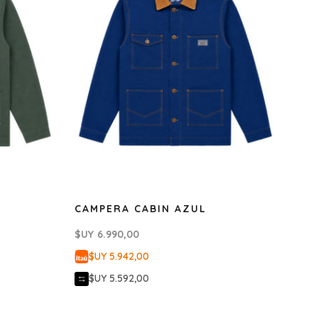
CAMPERA CABIN AZUL
$UY
6.990,00
$UY 5.942,00
$UY 5.592,00