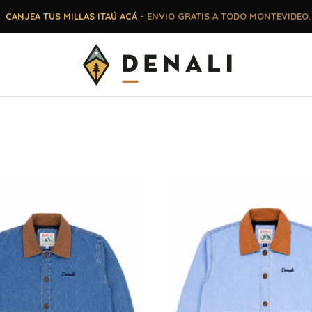
CANJEA TUS MILLAS ITAÚ ACÁ
- ENVIO GRATIS A TODO MONTEVIDEO.