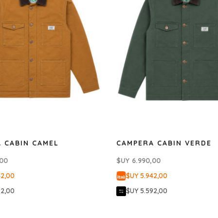
 CABIN CAMEL
CAMPERA CABIN VERDE
,00
$UY
6.990,00
42,00
$UY 5.942,00
92,00
$UY 5.592,00