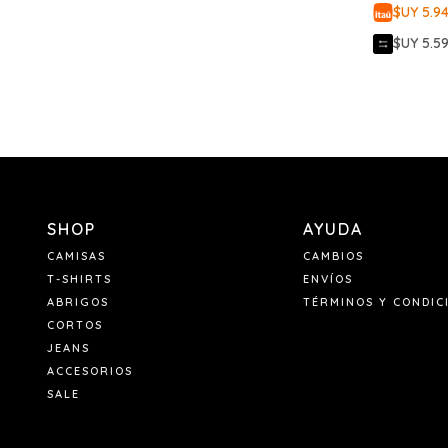
$UY 5.9
$UY 5.5
SHOP
AYUDA
CAMISAS
CAMBIOS
T-SHIRTS
ENVÍOS
ABRIGOS
TÉRMINOS Y CONDIC
CORTOS
JEANS
ACCESORIOS
SALE