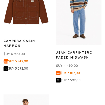
CAMPERA CABIN
MARRON
JEAN CARPINTERO
$UY
6.990,00
FADED MIDWASH
$UY 5.942,00
$UY
4.490,00
$UY 5.592,00
$UY 3.817,00
$UY 3.592,00