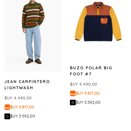
BUZO POLAR BIG
FOOT #7
JEAN CARPINTERO
$UY
4.490,00
LIGHTWASH
$UY 3.817,00
$UY
4.490,00
$UY 3.592,00
$UY 3.817,00
$UY 3.592,00