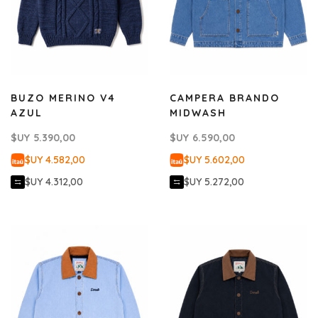
BUZO MERINO V4
CAMPERA BRANDO
AZUL
MIDWASH
$UY
5.390,00
$UY
6.590,00
$UY 4.582,00
$UY 5.602,00
$UY 4.312,00
$UY 5.272,00